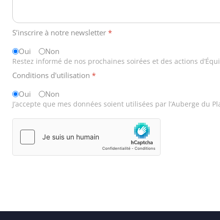
S’inscrire à notre newsletter
*
Oui
Non
Restez informé de nos prochaines soirées et des actions d’ÉquiL
Conditions d'utilisation
*
Oui
Non
J’accepte que mes données soient utilisées par l’Auberge du Pl