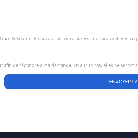
ibre Solidarité. En aucun cas, votre adresse ne sera exploitée ou p
at afin de répondre à ma demande. En aucun cas, elles ne seront ex
ENVOYER L